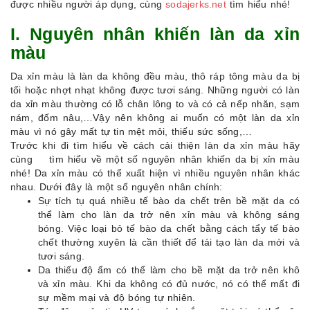
được nhiều người áp dụng, cùng
sodajerks.net
tìm hiểu nhé!
I. Nguyên nhân khiến làn da xỉn
màu
Da xỉn màu là làn da không đều màu, thô ráp tông màu da bị
tối hoặc nhợt nhạt không được tươi sáng. Những người có làn
da xỉn màu thường có lỗ chân lông to và có cả nếp nhăn, sạm
nám, đốm nâu,…Vậy nên không ai muốn có một làn da xỉn
màu vì nó gây mất tự tin mệt mỏi, thiếu sức sống,…
Trước khi đi tìm hiểu về cách cải thiện làn da xỉn màu hãy
cùng tìm hiểu về một số nguyên nhân khiến da bị xỉn màu
nhé! Da xỉn màu có thể xuất hiện vì nhiều nguyên nhân khác
nhau. Dưới đây là một số nguyên nhân chính:
Sự tích tụ quá nhiều tế bào da chết trên bề mặt da có
thể làm cho làn da trở nên xỉn màu và không sáng
bóng. Việc loại bỏ tế bào da chết bằng cách tẩy tế bào
chết thường xuyên là cần thiết để tái tạo làn da mới và
tươi sáng.
Da thiếu độ ẩm có thể làm cho bề mặt da trở nên khô
và xỉn màu. Khi da không có đủ nước, nó có thể mất đi
sự mềm mại và độ bóng tự nhiên.