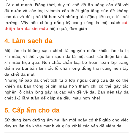
UV quá mạnh. Đồng thời, duy trì chế độ ăn uống cân đối với
đủ nước và các loại vitamin cần thiết giúp tăng sức đề kháng
cho da và đối phó tốt hơn với những tác động tiêu cực từ môi
trường. Vậy nên chống nắng kỹ càng cũng là một cách
cải
thiện làn da xỉn màu
hiệu quả, đơn giản.
4. Làm sạch da
Một làn da không sạch chính là nguyên nhân khiến làn da bị
xỉn màu, vì thế việc làm sạch da là một cách cải thiện làn da
xỉn màu hiệu quả. Nên chắc chắn loại bỏ hoàn toàn lớp trang
điểm và bụi bẩn làm tắc lỗ chân lông đồng thời cùng nên tẩy
da chết da mặt.
Những tế bào da chết tích tụ ở lớp ngoài cùng của da có thể
khiến da bạn trông bị xỉn màu hơn thậm chí có thể gây tắc
nghẽn lỗ chân lông gây ra các vấn đề về da. Bạn nên tẩy da
chết 1-2 lần/ tuần để giúp da đều màu hơn nhé!
5. Cấp ẩm cho da
Sử dụng kem dưỡng ẩm hai lần mỗi ngày có thể giúp cho việc
duy trì làn da khỏe mạnh và giúp xử lý các vấn đề viêm da.