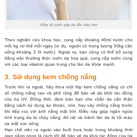
Uống đủ nước giúp da đều màu hơn
Theo nghiên cứu khoa học, cung cấp khoảng 40ml nước cho
mỗi kg cơ thể mỗi ngày (ví dụ, người có trọng lượng 50kg cần
uống khoảng 2 lít nước). Ngoài ra, bạn cũng có thể bổ sung
bằng việc thưởng thức nước ép hoa quả, cung cấp nước cùng
với các loại vitamin quan trọng cho làn da khỏe mạnh.
3. Sử dụng kem chống nắng
Trước khi ra ngoài, hãy thoa một lớp kem chống nắng có chỉ
số chống nắng cao và phổ rộng để bảo vệ da khỏi tác động
của tia UV. Đồng thời, đảm bảo bạn che chắn da cẩn thận
bằng cách sử dụng áo khoác, nón, hay váy chống nắng trước
khi tiếp xúc với ánh nắng mặt trời. Điều này giúp ngăn ngừa
tình trạng da bị cháy nắng, đỏ rát và tránh làn da bị tối màu
và mất sức sống.
Hạn chế việc ra ngoài vào buổi trưa hoặc trong khoảng thời
gian nắng nóng là cách tốt để bảo vệ da khỏi tác động của tia