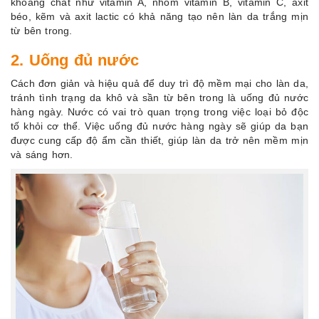
khoáng chất như vitamin A, nhóm vitamin B, vitamin C, axit
béo, kẽm và axit lactic có khả năng tạo nên làn da trắng mịn
từ bên trong.
2. Uống đủ nước
Cách đơn giản và hiệu quả để duy trì độ mềm mại cho làn da,
tránh tình trạng da khô và sần từ bên trong là uống đủ nước
hàng ngày. Nước có vai trò quan trọng trong việc loại bỏ độc
tố khỏi cơ thể. Việc uống đủ nước hàng ngày sẽ giúp da bạn
được cung cấp độ ẩm cần thiết, giúp làn da trở nên mềm mịn
và sáng hơn.