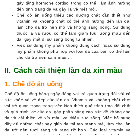
gây tăng hormone cortisol trong cơ thể, làm ảnh hưởng
đến tình trạng da và gây ra vẻ mệt mỏi.
Chế độ ăn uống thiếu các dưỡng chất cần thiết như
vitamin và khoáng chất có thể ảnh hưởng đến làn da,
làm cho da trở nên mờ và không sáng bóng. Sử dụng
thuốc lá và rượu có thể làm giảm lưu lượng máu đến
da, gây mất đi sự sáng bóng tự nhiên.
Việc sử dụng mỹ phẩm không đúng cách hoặc sử dụng
mỹ phẩm không phù hợp với loại da của bạn có thể làm
cho da trở nên sạm màu,…
II. Cách cải thiện làn da xỉn màu
1. Chế độ ăn uống
Chế độ ăn uống hàng ngày đóng vai trò quan trọng đối với cả
sức khỏe và vẻ đẹp của làn da. Vitamin và khoáng chất chơi
vai trò quan trọng trong việc kích thích quá trình trao đổi chất
và quá trình lọc của da, góp phần nâng cao sức đề kháng cho
da và cải thiện vẻ xỉn màu và thiếu sức sống. Việc bổ sung
đầy đủ những chất này giúp da tái tạo mạnh mẽ, làm cho làn
da trở nên tươi sáng và rạng rỡ hơn. Các loại vitamin và