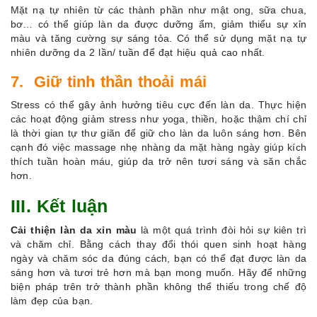
Mặt nạ tự nhiên từ các thành phần như mật ong, sữa chua,
bơ… có thể giúp làn da được dưỡng ẩm, giảm thiểu sự xỉn
màu và tăng cường sự sáng tỏa. Có thể sử dụng mặt nạ tự
nhiên dưỡng da 2 lần/ tuần để đạt hiệu quả cao nhất.
7. Giữ tinh thần thoải mái
Stress có thể gây ảnh hưởng tiêu cực đến làn da. Thực hiện
các hoạt động giảm stress như yoga, thiền, hoặc thậm chí chỉ
là thời gian tự thư giãn để giữ cho làn da luôn sáng hơn. Bên
cạnh đó việc
massage nhẹ nhàng da mặt hàng ngày giúp kích
thích tuần hoàn máu, giúp da trở nên tươi sáng và săn chắc
hơn.
III. Kết luận
Cải thiện làn da xỉn màu
là một quá trình đòi hỏi sự kiên trì
và chăm chỉ. Bằng cách thay đổi thói quen sinh hoạt hàng
ngày và chăm sóc da đúng cách, bạn có thể đạt được làn da
sáng hơn và tươi trẻ hơn mà bạn mong muốn. Hãy để những
biện pháp trên trở thành phần không thể thiếu trong chế độ
làm đẹp của bạn.