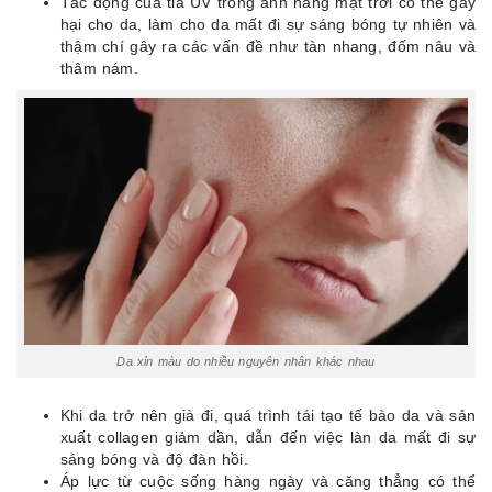
Tác động của tia UV trong ánh nắng mặt trời có thể gây
hại cho da, làm cho da mất đi sự sáng bóng tự nhiên và
thậm chí gây ra các vấn đề như tàn nhang, đốm nâu và
thâm nám.
Da xỉn màu do nhiều nguyên nhân khác nhau
Khi da trở nên già đi, quá trình tái tạo tế bào da và sản
xuất collagen giảm dần, dẫn đến việc làn da mất đi sự
sáng bóng và độ đàn hồi.
Áp lực từ cuộc sống hàng ngày và căng thẳng có thể