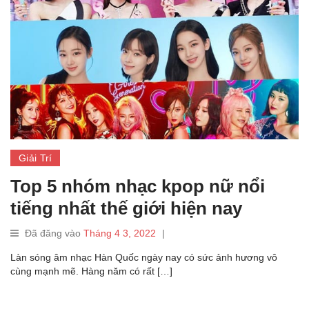
Giải Trí
Top 5 nhóm nhạc kpop nữ nổi
tiếng nhất thế giới hiện nay
Đã đăng vào
Tháng 4 3, 2022
|
Làn sóng âm nhạc Hàn Quốc ngày nay có sức ảnh hương vô
cùng mạnh mẽ. Hàng năm có rất […]