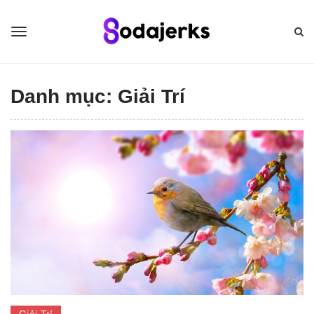
Danh mục:
Giải Trí