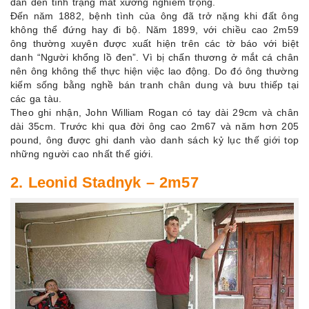
dẫn đến tình trạng mất xương nghiêm trọng.
Đến năm 1882, bệnh tình của ông đã trở nặng khi đất ông
không thể đứng hay đi bộ. Năm 1899, với chiều cao 2m59
ông thường xuyên được xuất hiện trên các tờ báo với biệt
danh “Người khổng lồ đen”. Vì bị chấn thương ở mắt cá chân
nên ông không thể thực hiện việc lao động. Do đó ông thường
kiếm sống bằng nghề bán tranh chân dung và bưu thiếp tại
các ga tàu.
Theo ghi nhận, John William Rogan có tay dài 29cm và chân
dài 35cm. Trước khi qua đời ông cao 2m67 và năm hơn 205
pound, ông được ghi danh vào danh sách kỷ lục thế giới top
những người cao nhất thế giới.
2. Leonid Stadnyk – 2m57