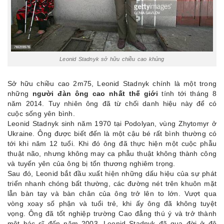
Leonid Stadnyk sở hữu chiều cao khủng
Sở hữu chiều cao 2m75, Leonid Stadnyk chính là một trong
những
người đàn ông cao nhất thế giới
tính tới tháng 8
năm 2014. Tuy nhiên ông đã từ chối danh hiệu này để có
cuộc sống yên bình.
Leonid Stadnyk sinh năm 1970 tại Podolyan, vùng Zhytomyr ở
Ukraine. Ông được biết đến là một cậu bé rất bình thường có
tới khi năm 12 tuổi. Khi đó ông đã thực hiện một cuộc phẫu
thuật não, nhưng không may ca phẫu thuật không thành công
và tuyến yên của ông bị tổn thương nghiêm trọng.
Sau đó, Leonid bắt đầu xuất hiện những dấu hiệu của sự phát
triển nhanh chóng bất thường, các đường nét trên khuôn mặt
lẫn bàn tay và bàn chân của ông trở lên to lớn. Vượt qua
vòng xoay số phận và tuổi trẻ, khi ấy ông đã không tuyệt
vọng. Ông đã tốt nghiệp trường Cao đẳng thú ý và trở thành
một bác sĩ đến năm 2003. Leonid Stadnyk đã qua đời ở độ