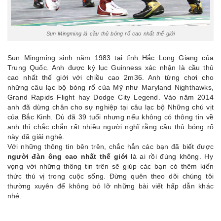
Sun Mingming là cầu thủ bóng rổ cao nhất thế giới
Sun Mingming sinh năm 1983 tại tỉnh Hắc Long Giang của
Trung Quốc. Anh được kỷ lục Guinness xác nhận là cầu thủ
cao nhất thế giới với chiều cao 2m36. Anh từng chơi cho
những câu lạc bộ bóng rổ của Mỹ như Maryland Nighthawks,
Grand Rapids Flight hay Dodge City Legend. Vào năm 2014
anh đã dừng chân cho sự nghiệp tại câu lạc bộ Những chú vịt
của Bắc Kinh. Dù đã 39 tuổi nhưng nếu không có thông tin về
anh thì chắc chắn rất nhiều người nghĩ rằng cầu thủ bóng rổ
này đã giải nghệ.
Với những thông tin bên trên, chắc hẳn các bạn đã biết được
người đàn ông cao nhất thế giới
là ai rồi đúng không. Hy
vọng với những thông tin trên sẽ giúp các bạn có thêm kiến
thức thú vị trong cuộc sống. Đừng quên theo dõi chúng tôi
thường xuyên để không bỏ lỡ những bài viết hấp dẫn khác
nhé.