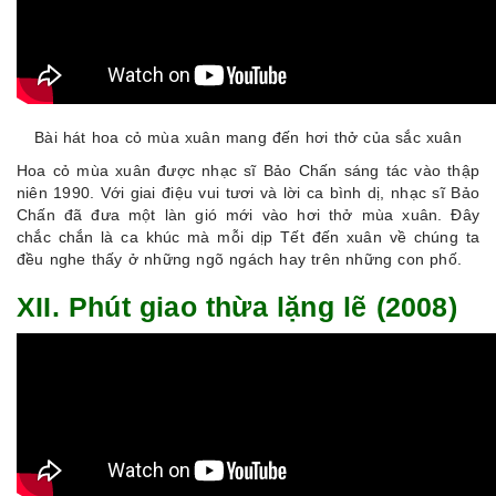
Bài hát hoa cỏ mùa xuân mang đến hơi thở của sắc xuân
Hoa cỏ mùa xuân được nhạc sĩ Bảo Chấn sáng tác vào thập
niên 1990. Với giai điệu vui tươi và lời ca bình dị, nhạc sĩ Bảo
Chấn đã đưa một làn gió mới vào hơi thở mùa xuân. Đây
chắc chắn là ca khúc mà mỗi dịp Tết đến xuân về chúng ta
đều nghe thấy ở những ngõ ngách hay trên những con phố.
XII. Phút giao thừa lặng lẽ (2008)