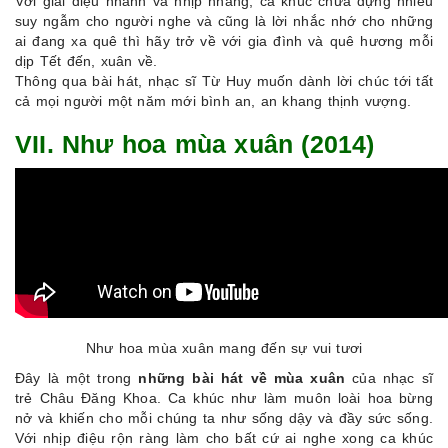
Với giai điệu nhanh và nhịp nhàng, ca khúc chứa đựng nhiều
suy ngẫm cho người nghe và cũng là lời nhắc nhớ cho những
ai đang xa quê thì hãy trở về với gia đình và quê hương mỗi
dịp Tết đến, xuân về.
Thông qua bài hát, nhạc sĩ Từ Huy muốn dành lời chúc tới tất
cả mọi người một năm mới bình an, an khang thịnh vượng.
VII. Như hoa mùa xuân (2014)
Như hoa mùa xuân mang đến sự vui tươi
Đây là một trong
những bài hát về mùa xuân
của nhạc sĩ
trẻ Châu Đăng Khoa. Ca khúc như làm muôn loài hoa bừng
nở và khiến cho mỗi chúng ta như sống dậy và đầy sức sống.
Với nhịp điệu rộn ràng làm cho bất cứ ai nghe xong ca khúc